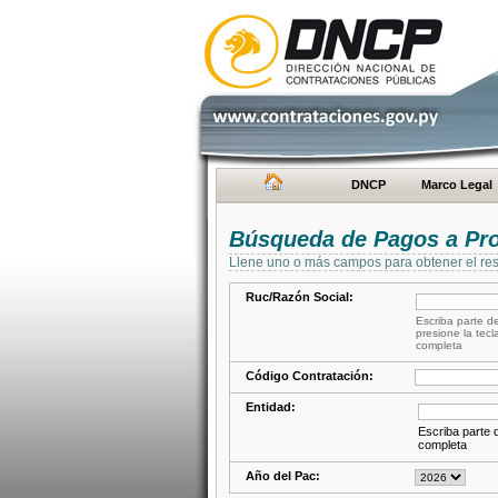
DNCP
Marco Legal
Búsqueda de Pagos a Pr
Llene uno o más campos para obtener el res
Ruc/Razón Social:
Escriba parte de
presione la tecl
completa
Código Contratación:
Entidad:
Escriba parte d
completa
Año del Pac: