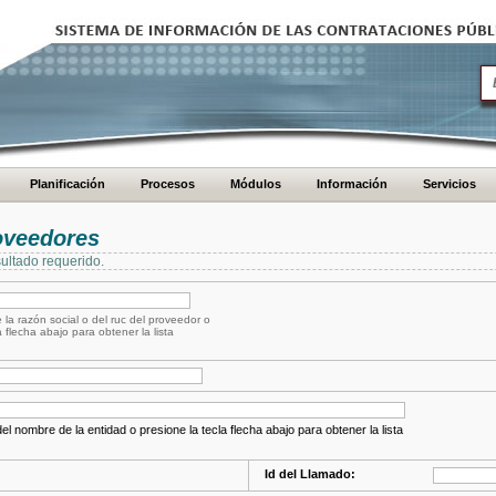
Planificación
Procesos
Módulos
Información
Servicios
oveedores
ultado requerido.
 la razón social o del ruc del proveedor o
a flecha abajo para obtener la lista
el nombre de la entidad o presione la tecla flecha abajo para obtener la lista
Id del Llamado: