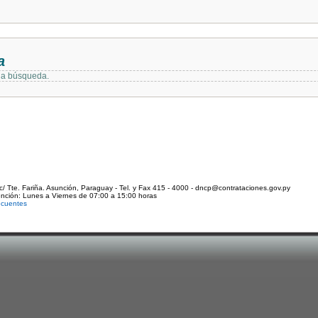
a
 la búsqueda.
c/ Tte. Fariña. Asunción, Paraguay - Tel. y Fax 415 - 4000 - dncp@contrataciones.gov.py
ención: Lunes a Viernes de 07:00 a 15:00 horas
ecuentes