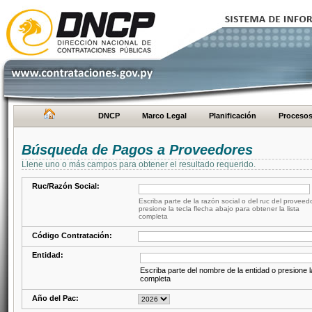
DNCP
Marco Legal
Planificación
Proceso
Búsqueda de Pagos a Proveedores
Llene uno o más campos para obtener el resultado requerido.
Ruc/Razón Social:
Escriba parte de la razón social o del ruc del proveed
presione la tecla flecha abajo para obtener la lista
completa
Código Contratación:
Entidad:
Escriba parte del nombre de la entidad o presione la
completa
Año del Pac: