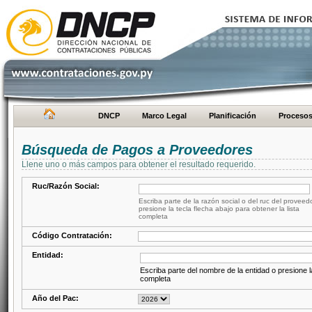
DNCP
Marco Legal
Planificación
Proceso
Búsqueda de Pagos a Proveedores
Llene uno o más campos para obtener el resultado requerido.
Ruc/Razón Social:
Escriba parte de la razón social o del ruc del proveed
presione la tecla flecha abajo para obtener la lista
completa
Código Contratación:
Entidad:
Escriba parte del nombre de la entidad o presione la
completa
Año del Pac: