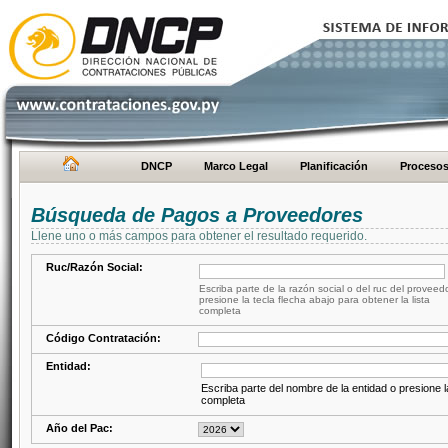
DNCP
Marco Legal
Planificación
Proceso
Búsqueda de Pagos a Proveedores
Llene uno o más campos para obtener el resultado requerido.
Ruc/Razón Social:
Escriba parte de la razón social o del ruc del proveed
presione la tecla flecha abajo para obtener la lista
completa
Código Contratación:
Entidad:
Escriba parte del nombre de la entidad o presione la
completa
Año del Pac: