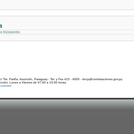
a
 la búsqueda.
c/ Tte. Fariña. Asunción, Paraguay - Tel. y Fax 415 - 4000 - dncp@contrataciones.gov.py
ención: Lunes a Viernes de 07:00 a 15:00 horas
ecuentes