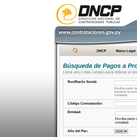
DNCP
Marco Legal
Búsqueda de Pagos a Pr
Llene uno o más campos para obtener el res
Ruc/Razón Social:
Escriba parte de
presione la tecl
completa
Código Contratación:
Entidad:
Escriba parte d
completa
Año del Pac: