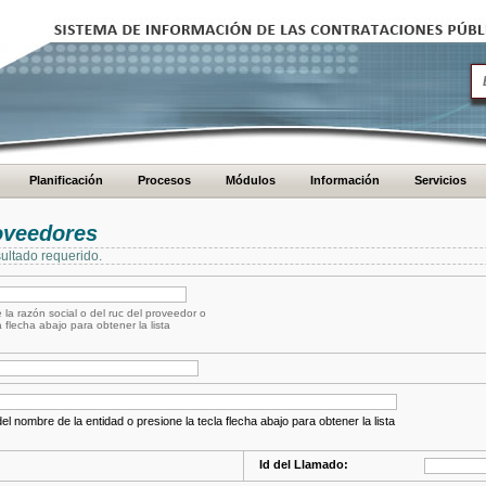
Planificación
Procesos
Módulos
Información
Servicios
oveedores
ultado requerido.
 la razón social o del ruc del proveedor o
a flecha abajo para obtener la lista
el nombre de la entidad o presione la tecla flecha abajo para obtener la lista
Id del Llamado: