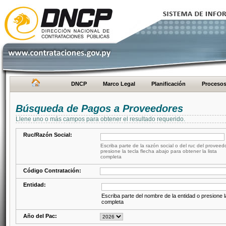
DNCP
Marco Legal
Planificación
Proceso
Búsqueda de Pagos a Proveedores
Llene uno o más campos para obtener el resultado requerido.
Ruc/Razón Social:
Escriba parte de la razón social o del ruc del proveed
presione la tecla flecha abajo para obtener la lista
completa
Código Contratación:
Entidad:
Escriba parte del nombre de la entidad o presione la
completa
Año del Pac: