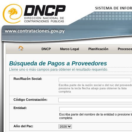
DNCP
Marco Legal
Planificación
Proceso
Búsqueda de Pagos a Proveedores
Llene uno o más campos para obtener el resultado requerido.
Ruc/Razón Social:
Escriba parte de la razón social o del ruc del proveed
presione la tecla flecha abajo para obtener la lista
completa
Código Contratación:
Entidad:
Escriba parte del nombre de la entidad o presione la
completa
Año del Pac: