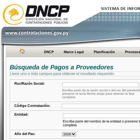
DNCP
Marco Legal
Planificación
Proceso
Búsqueda de Pagos a Proveedores
Llene uno o más campos para obtener el resultado requerido.
Ruc/Razón Social:
Escriba parte de la razón social o del ruc del proveed
presione la tecla flecha abajo para obtener la lista
completa
Código Contratación:
Entidad:
Escriba parte del nombre de la entidad o presione la
completa
Año del Pac: