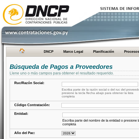
DNCP
Marco Legal
Planificación
Proceso
Búsqueda de Pagos a Proveedores
Llene uno o más campos para obtener el resultado requerido.
Ruc/Razón Social:
Escriba parte de la razón social o del ruc del proveed
presione la tecla flecha abajo para obtener la lista
completa
Código Contratación:
Entidad:
Escriba parte del nombre de la entidad o presione la
completa
Año del Pac: