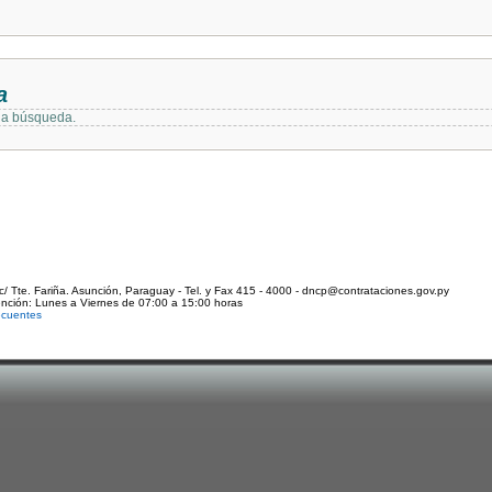
a
 la búsqueda.
c/ Tte. Fariña. Asunción, Paraguay - Tel. y Fax 415 - 4000 - dncp@contrataciones.gov.py
ención: Lunes a Viernes de 07:00 a 15:00 horas
ecuentes