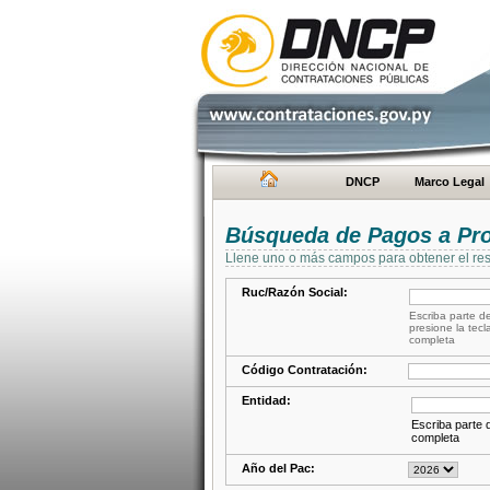
DNCP
Marco Legal
Búsqueda de Pagos a Pr
Llene uno o más campos para obtener el res
Ruc/Razón Social:
Escriba parte de
presione la tecl
completa
Código Contratación:
Entidad:
Escriba parte d
completa
Año del Pac: