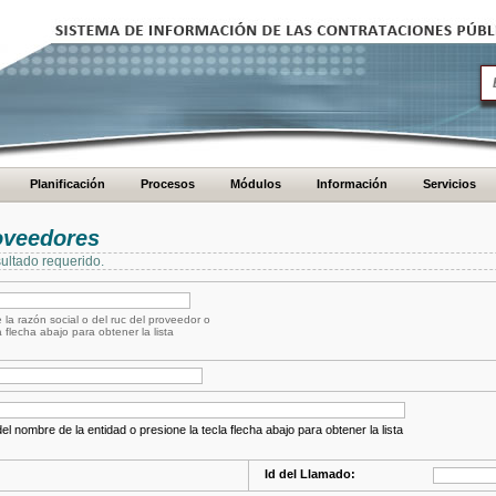
Planificación
Procesos
Módulos
Información
Servicios
oveedores
ultado requerido.
 la razón social o del ruc del proveedor o
a flecha abajo para obtener la lista
el nombre de la entidad o presione la tecla flecha abajo para obtener la lista
Id del Llamado: