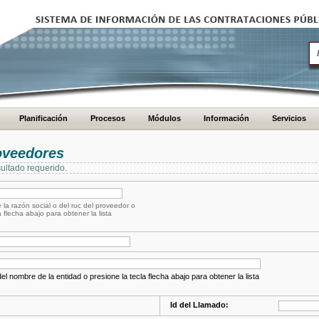
Planificación
Procesos
Módulos
Información
Servicios
oveedores
ultado requerido.
 la razón social o del ruc del proveedor o
a flecha abajo para obtener la lista
el nombre de la entidad o presione la tecla flecha abajo para obtener la lista
Id del Llamado: