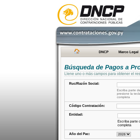
DNCP
Marco Legal
Búsqueda de Pagos a Pr
Llene uno o más campos para obtener el res
Ruc/Razón Social:
Escriba parte de
presione la tecl
completa
Código Contratación:
Entidad:
Escriba parte d
completa
Año del Pac: