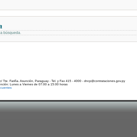
a
 la búsqueda.
c/ Tte. Fariña. Asunción, Paraguay - Tel. y Fax 415 - 4000 - dncp@contrataciones.gov.py
ención: Lunes a Viernes de 07:00 a 15:00 horas
ecuentes