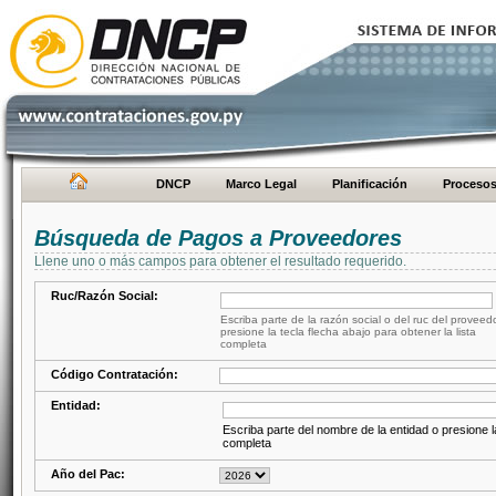
DNCP
Marco Legal
Planificación
Proceso
Búsqueda de Pagos a Proveedores
Llene uno o más campos para obtener el resultado requerido.
Ruc/Razón Social:
Escriba parte de la razón social o del ruc del proveed
presione la tecla flecha abajo para obtener la lista
completa
Código Contratación:
Entidad:
Escriba parte del nombre de la entidad o presione la
completa
Año del Pac: