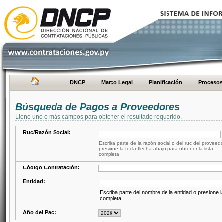
DNCP
Marco Legal
Planificación
Proceso
Búsqueda de Pagos a Proveedores
Llene uno o más campos para obtener el resultado requerido.
Ruc/Razón Social:
Escriba parte de la razón social o del ruc del proveed
presione la tecla flecha abajo para obtener la lista
completa
Código Contratación:
Entidad:
Escriba parte del nombre de la entidad o presione la
completa
Año del Pac: