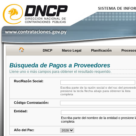
DNCP
Marco Legal
Planificación
Proceso
Búsqueda de Pagos a Proveedores
Llene uno o más campos para obtener el resultado requerido.
Ruc/Razón Social:
Escriba parte de la razón social o del ruc del proveed
presione la tecla flecha abajo para obtener la lista
completa
Código Contratación:
Entidad:
Escriba parte del nombre de la entidad o presione la
completa
Año del Pac: