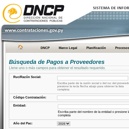
DNCP
Marco Legal
Planificación
Proceso
Búsqueda de Pagos a Proveedores
Llene uno o más campos para obtener el resultado requerido.
Ruc/Razón Social:
Escriba parte de la razón social o del ruc del proveed
presione la tecla flecha abajo para obtener la lista
completa
Código Contratación:
Entidad:
Escriba parte del nombre de la entidad o presione la
completa
Año del Pac: