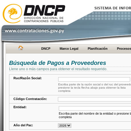
DNCP
Marco Legal
Planificación
Proceso
Búsqueda de Pagos a Proveedores
Llene uno o más campos para obtener el resultado requerido.
Ruc/Razón Social:
Escriba parte de la razón social o del ruc del proveed
presione la tecla flecha abajo para obtener la lista
completa
Código Contratación:
Entidad:
Escriba parte del nombre de la entidad o presione la
completa
Año del Pac: