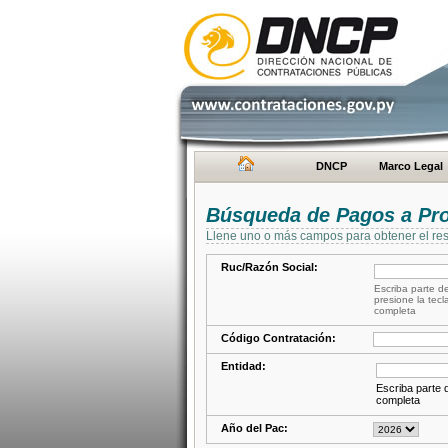
DNCP
Marco Legal
Búsqueda de Pagos a Pr
Llene uno o más campos para obtener el res
Ruc/Razón Social:
Escriba parte de
presione la tecl
completa
Código Contratación:
Entidad:
Escriba parte d
completa
Año del Pac: