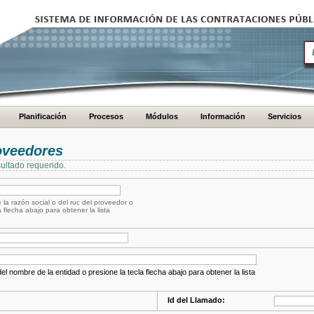
Planificación
Procesos
Módulos
Información
Servicios
oveedores
ultado requerido.
 la razón social o del ruc del proveedor o
a flecha abajo para obtener la lista
el nombre de la entidad o presione la tecla flecha abajo para obtener la lista
Id del Llamado: