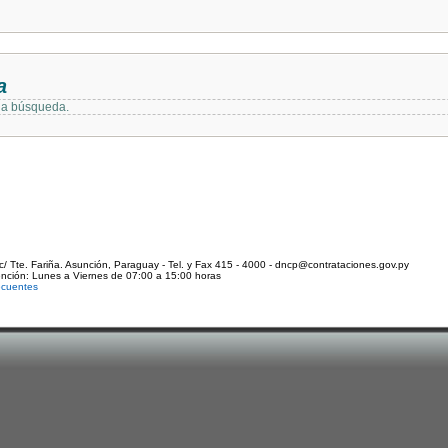
a
 la búsqueda.
c/ Tte. Fariña. Asunción, Paraguay - Tel. y Fax 415 - 4000 - dncp@contrataciones.gov.py
ención: Lunes a Viernes de 07:00 a 15:00 horas
ecuentes