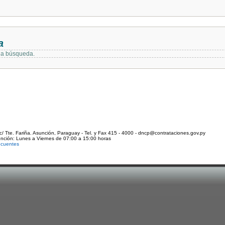
a
 la búsqueda.
c/ Tte. Fariña. Asunción, Paraguay - Tel. y Fax 415 - 4000 - dncp@contrataciones.gov.py
ención: Lunes a Viernes de 07:00 a 15:00 horas
ecuentes