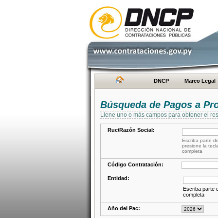
DNCP
Marco Legal
Búsqueda de Pagos a Pr
Llene uno o más campos para obtener el res
Ruc/Razón Social:
Escriba parte de
presione la tecl
completa
Código Contratación:
Entidad:
Escriba parte d
completa
Año del Pac: