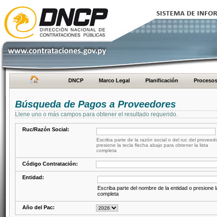
DNCP
Marco Legal
Planificación
Proceso
Búsqueda de Pagos a Proveedores
Llene uno o más campos para obtener el resultado requerido.
Ruc/Razón Social:
Escriba parte de la razón social o del ruc del proveed
presione la tecla flecha abajo para obtener la lista
completa
Código Contratación:
Entidad:
Escriba parte del nombre de la entidad o presione la
completa
Año del Pac: