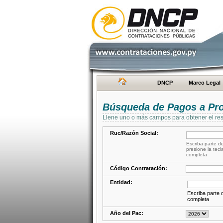
DNCP
Marco Legal
Búsqueda de Pagos a Pr
Llene uno o más campos para obtener el res
Ruc/Razón Social:
Escriba parte de
presione la tecl
completa
Código Contratación:
Entidad:
Escriba parte d
completa
Año del Pac: