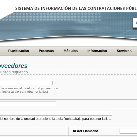
Planificación
Procesos
Módulos
Información
Servicios
oveedores
ultado requerido.
 la razón social o del ruc del proveedor o
a flecha abajo para obtener la lista
el nombre de la entidad o presione la tecla flecha abajo para obtener la lista
Id del Llamado: