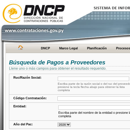
DNCP
Marco Legal
Planificación
Proceso
Búsqueda de Pagos a Proveedores
Llene uno o más campos para obtener el resultado requerido.
Ruc/Razón Social:
Escriba parte de la razón social o del ruc del proveed
presione la tecla flecha abajo para obtener la lista
completa
Código Contratación:
Entidad:
Escriba parte del nombre de la entidad o presione la
completa
Año del Pac: