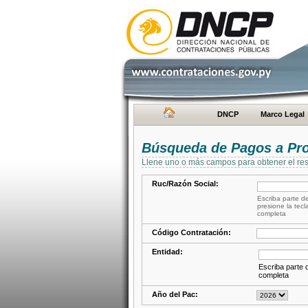
DNCP
Marco Legal
Búsqueda de Pagos a Pr
Llene uno o más campos para obtener el res
Ruc/Razón Social:
Escriba parte de
presione la tecl
completa
Código Contratación:
Entidad:
Escriba parte d
completa
Año del Pac: