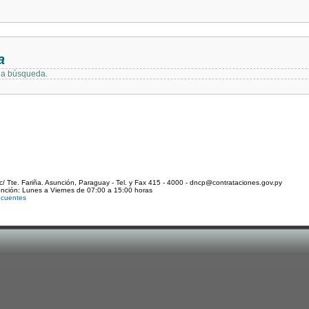
a
 la búsqueda.
c/ Tte. Fariña. Asunción, Paraguay - Tel. y Fax 415 - 4000 - dncp@contrataciones.gov.py
ención: Lunes a Viernes de 07:00 a 15:00 horas
ecuentes