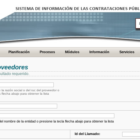
Planificación
Procesos
Módulos
Información
Servicios
oveedores
ultado requerido.
 la razón social o del ruc del proveedor o
a flecha abajo para obtener la lista
el nombre de la entidad o presione la tecla flecha abajo para obtener la lista
Id del Llamado: