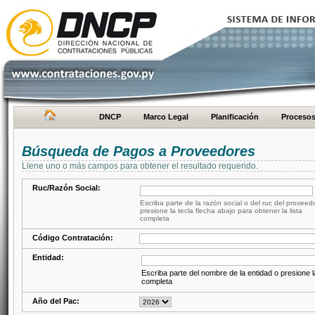
DNCP
Marco Legal
Planificación
Proceso
Búsqueda de Pagos a Proveedores
Llene uno o más campos para obtener el resultado requerido.
Ruc/Razón Social:
Escriba parte de la razón social o del ruc del proveed
presione la tecla flecha abajo para obtener la lista
completa
Código Contratación:
Entidad:
Escriba parte del nombre de la entidad o presione la
completa
Año del Pac: