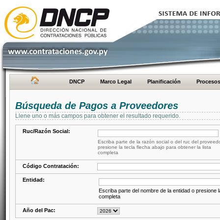
DNCP
Marco Legal
Planificación
Proceso
Búsqueda de Pagos a Proveedores
Llene uno o más campos para obtener el resultado requerido.
Ruc/Razón Social:
Escriba parte de la razón social o del ruc del proveed
presione la tecla flecha abajo para obtener la lista
completa
Código Contratación:
Entidad:
Escriba parte del nombre de la entidad o presione la
completa
Año del Pac: