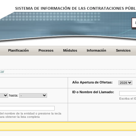
Planificación
Procesos
Módulos
Información
Servicios
car
Año Apertura de Ofertas:
ID o Nombre del Llamado:
hasta:
Escriba el 
del nombre de la entidad o presione la tecla
ara obtener la lista completa