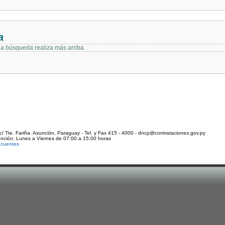
a
 la búsqueda realiza más arriba
c/ Tte. Fariña. Asunción, Paraguay - Tel. y Fax 415 - 4000 - dncp@contrataciones.gov.py
ención: Lunes a Viernes de 07:00 a 15:00 horas
ecuentes