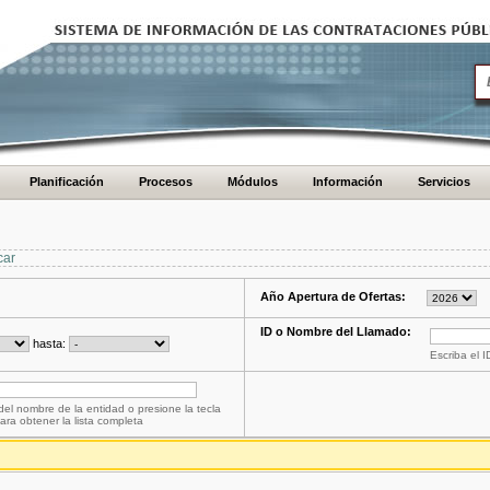
Planificación
Procesos
Módulos
Información
Servicios
car
Año Apertura de Ofertas:
ID o Nombre del Llamado:
hasta:
Escriba el 
del nombre de la entidad o presione la tecla
ara obtener la lista completa