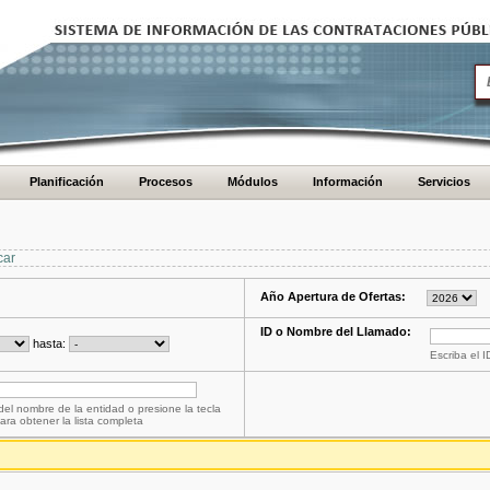
Planificación
Procesos
Módulos
Información
Servicios
car
Año Apertura de Ofertas:
ID o Nombre del Llamado:
hasta:
Escriba el 
del nombre de la entidad o presione la tecla
ara obtener la lista completa