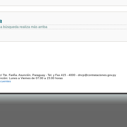
a
 la búsqueda realiza más arriba
c/ Tte. Fariña. Asunción, Paraguay - Tel. y Fax 415 - 4000 - dncp@contrataciones.gov.py
ención: Lunes a Viernes de 07:00 a 15:00 horas
ecuentes