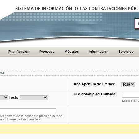
Planificación
Procesos
Módulos
Información
Servicios
car
Año Apertura de Ofertas:
ID o Nombre del Llamado:
hasta:
Escriba el 
del nombre de la entidad o presione la tecla
ara obtener la lista completa