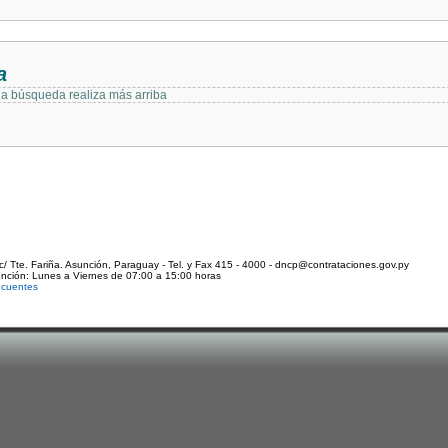
a
 la búsqueda realiza más arriba
c/ Tte. Fariña. Asunción, Paraguay - Tel. y Fax 415 - 4000 - dncp@contrataciones.gov.py
ención: Lunes a Viernes de 07:00 a 15:00 horas
ecuentes