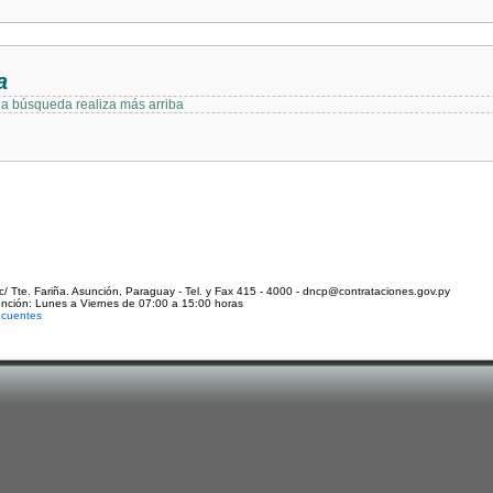
a
 la búsqueda realiza más arriba
c/ Tte. Fariña. Asunción, Paraguay - Tel. y Fax 415 - 4000 - dncp@contrataciones.gov.py
ención: Lunes a Viernes de 07:00 a 15:00 horas
ecuentes