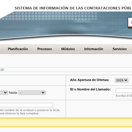
Planificación
Procesos
Módulos
Información
Servicios
car
Año Apertura de Ofertas:
ID o Nombre del Llamado:
hasta:
Escriba el 
del nombre de la entidad o presione la tecla
ara obtener la lista completa