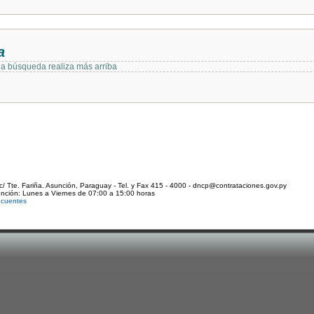
a
 la búsqueda realiza más arriba
c/ Tte. Fariña. Asunción, Paraguay - Tel. y Fax 415 - 4000 - dncp@contrataciones.gov.py
ención: Lunes a Viernes de 07:00 a 15:00 horas
ecuentes