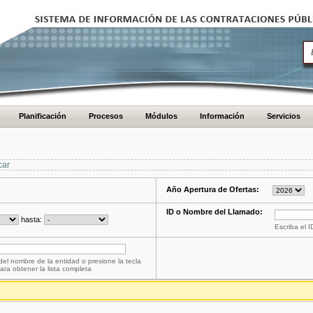
Planificación
Procesos
Módulos
Información
Servicios
car
Año Apertura de Ofertas:
ID o Nombre del Llamado:
hasta:
Escriba el 
del nombre de la entidad o presione la tecla
ara obtener la lista completa