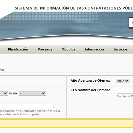
Planificación
Procesos
Módulos
Información
Servicios
car
Año Apertura de Ofertas:
ID o Nombre del Llamado:
hasta:
Escriba el 
del nombre de la entidad o presione la tecla
ara obtener la lista completa