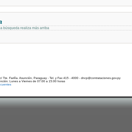
a
 la búsqueda realiza más arriba
c/ Tte. Fariña. Asunción, Paraguay - Tel. y Fax 415 - 4000 - dncp@contrataciones.gov.py
ención: Lunes a Viernes de 07:00 a 15:00 horas
ecuentes