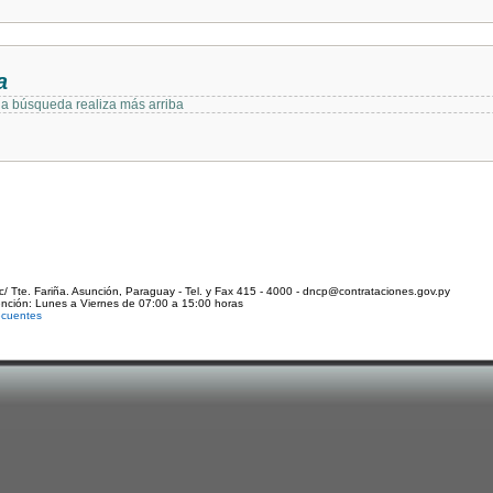
a
 la búsqueda realiza más arriba
c/ Tte. Fariña. Asunción, Paraguay - Tel. y Fax 415 - 4000 - dncp@contrataciones.gov.py
ención: Lunes a Viernes de 07:00 a 15:00 horas
ecuentes