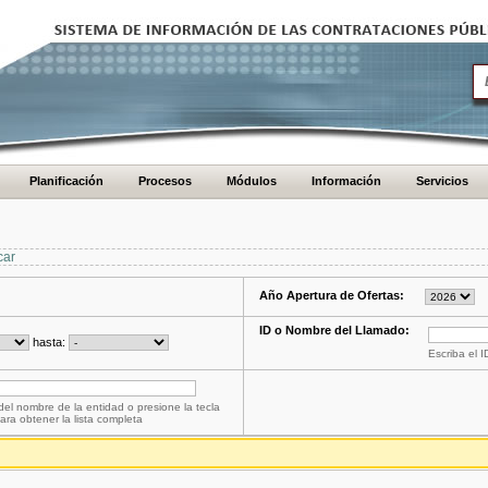
Planificación
Procesos
Módulos
Información
Servicios
car
Año Apertura de Ofertas:
ID o Nombre del Llamado:
hasta:
Escriba el 
del nombre de la entidad o presione la tecla
ara obtener la lista completa