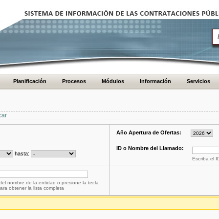
Planificación
Procesos
Módulos
Información
Servicios
car
Año Apertura de Ofertas:
ID o Nombre del Llamado:
hasta:
Escriba el 
del nombre de la entidad o presione la tecla
ara obtener la lista completa