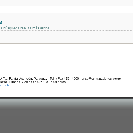
a
 la búsqueda realiza más arriba
c/ Tte. Fariña. Asunción, Paraguay - Tel. y Fax 415 - 4000 - dncp@contrataciones.gov.py
ención: Lunes a Viernes de 07:00 a 15:00 horas
ecuentes