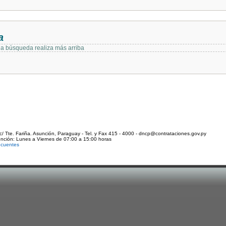
a
 la búsqueda realiza más arriba
c/ Tte. Fariña. Asunción, Paraguay - Tel. y Fax 415 - 4000 - dncp@contrataciones.gov.py
ención: Lunes a Viernes de 07:00 a 15:00 horas
ecuentes