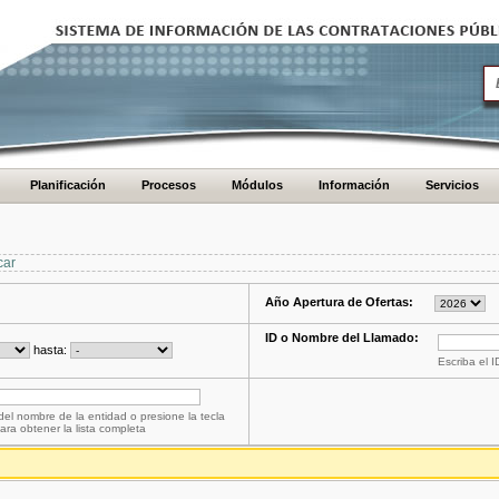
Planificación
Procesos
Módulos
Información
Servicios
car
Año Apertura de Ofertas:
ID o Nombre del Llamado:
hasta:
Escriba el 
del nombre de la entidad o presione la tecla
ara obtener la lista completa