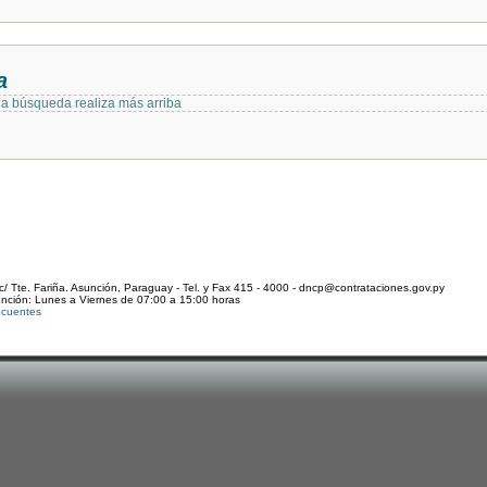
a
 la búsqueda realiza más arriba
c/ Tte. Fariña. Asunción, Paraguay - Tel. y Fax 415 - 4000 - dncp@contrataciones.gov.py
ención: Lunes a Viernes de 07:00 a 15:00 horas
ecuentes