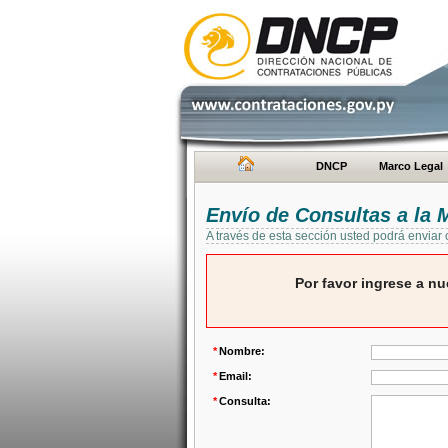
DNCP
Marco Legal
Envío de Consultas a la
A través de esta sección usted podrá enviar
Por favor ingrese a nu
*
Nombre:
*
Email:
*
Consulta: