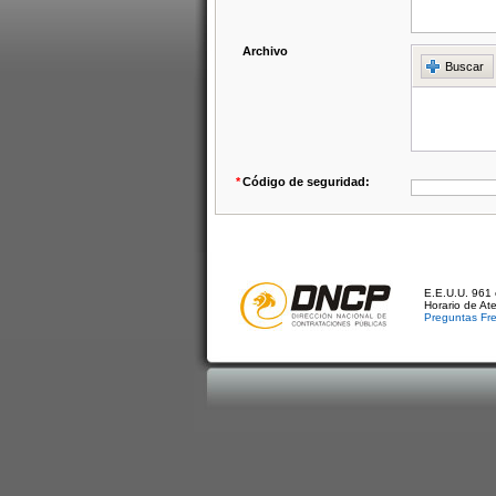
Archivo
Buscar
*
Código de seguridad:
E.E.U.U. 961 
Horario de At
Preguntas Fr