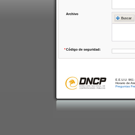
Archivo
Buscar
*
Código de seguridad:
E.E.U.U. 961 
Horario de At
Preguntas Fr