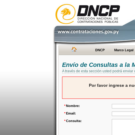
DNCP
Marco Legal
Envío de Consultas a la
A través de esta sección usted podrá enviar
Por favor ingrese a nu
*
Nombre:
*
Email:
*
Consulta: