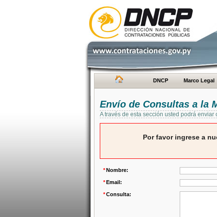
DNCP
Marco Legal
Envío de Consultas a la
A través de esta sección usted podrá enviar
Por favor ingrese a nu
*
Nombre:
*
Email:
*
Consulta: