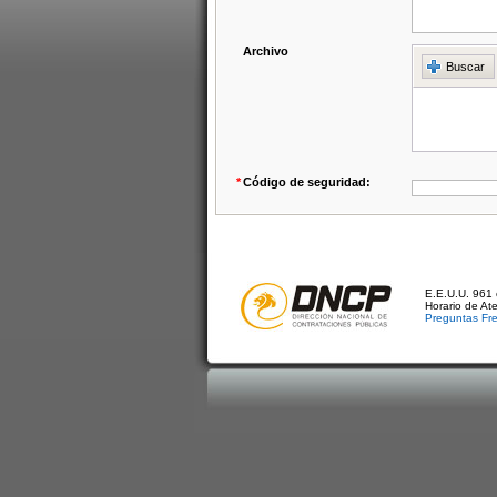
Archivo
Buscar
*
Código de seguridad:
E.E.U.U. 961 
Horario de At
Preguntas Fr