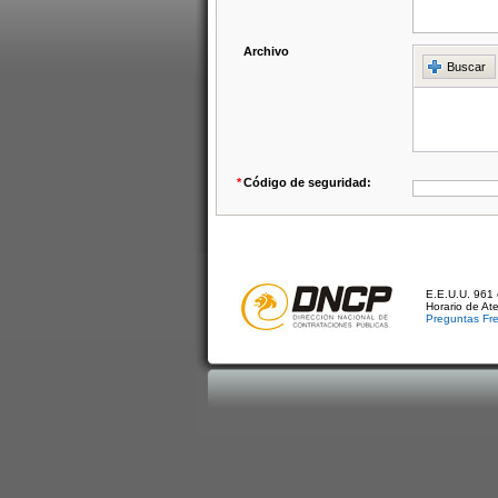
Archivo
Buscar
*
Código de seguridad:
E.E.U.U. 961 
Horario de At
Preguntas Fr