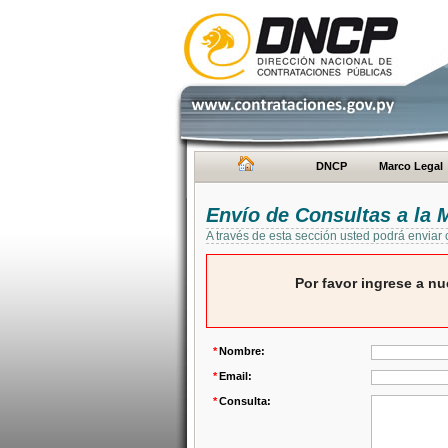
DNCP
Marco Legal
Envío de Consultas a la
A través de esta sección usted podrá enviar
Por favor ingrese a nu
*
Nombre:
*
Email:
*
Consulta: