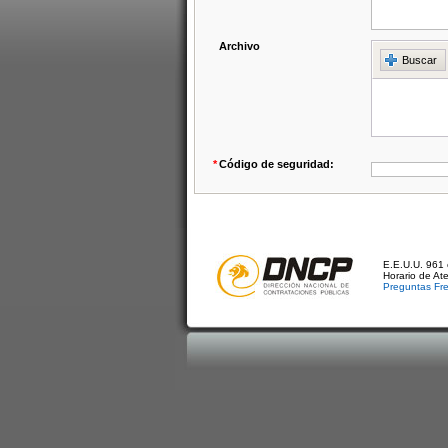
Archivo
Buscar
*
Código de seguridad:
E.E.U.U. 961 
Horario de At
Preguntas Fr