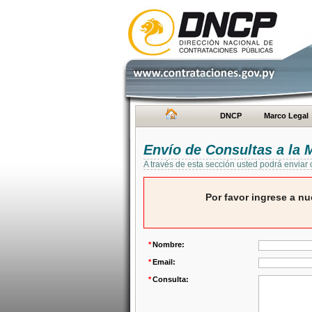
DNCP
Marco Legal
Envío de Consultas a la
A través de esta sección usted podrá enviar
Por favor ingrese a nu
*
Nombre:
*
Email:
*
Consulta: