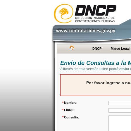
DNCP
Marco Legal
Envío de Consultas a la
A través de esta sección usted podrá enviar
Por favor ingrese a nu
*
Nombre:
*
Email:
*
Consulta: