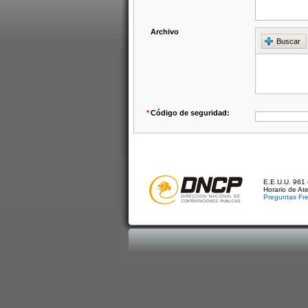
Archivo
Buscar
*
Código de seguridad:
E.E.U.U. 961 
Horario de At
Preguntas Fr