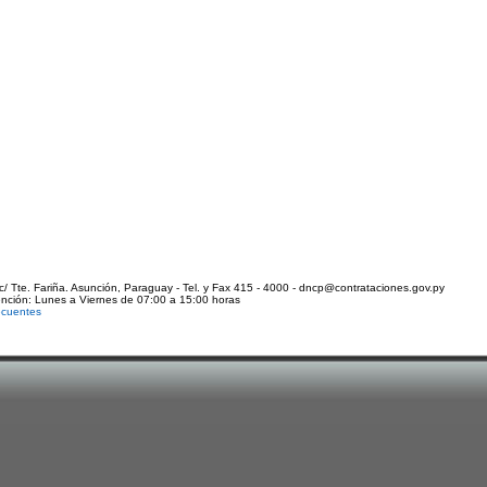
c/ Tte. Fariña. Asunción, Paraguay - Tel. y Fax 415 - 4000 - dncp@contrataciones.gov.py
ención: Lunes a Viernes de 07:00 a 15:00 horas
ecuentes