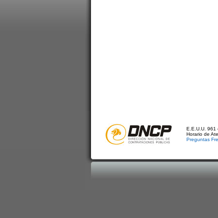
E.E.U.U. 961 
Horario de At
Preguntas Fr