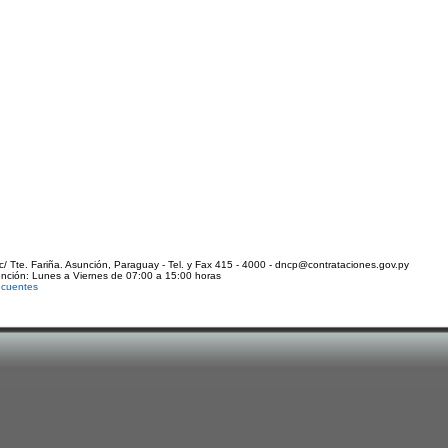
c/ Tte. Fariña. Asunción, Paraguay - Tel. y Fax 415 - 4000 - dncp@contrataciones.gov.py
ención: Lunes a Viernes de 07:00 a 15:00 horas
ecuentes