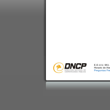
E.E.U.U. 961 
Horario de At
Preguntas Fr