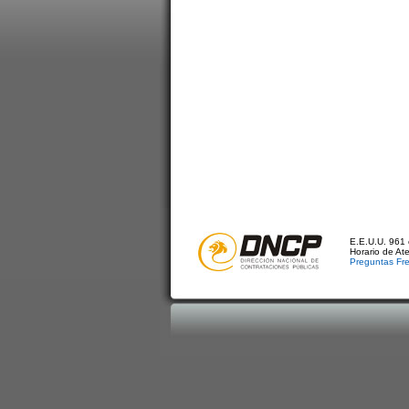
E.E.U.U. 961 
Horario de At
Preguntas Fr