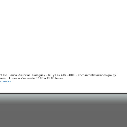
c/ Tte. Fariña. Asunción, Paraguay - Tel. y Fax 415 - 4000 - dncp@contrataciones.gov.py
ención: Lunes a Viernes de 07:00 a 15:00 horas
ecuentes