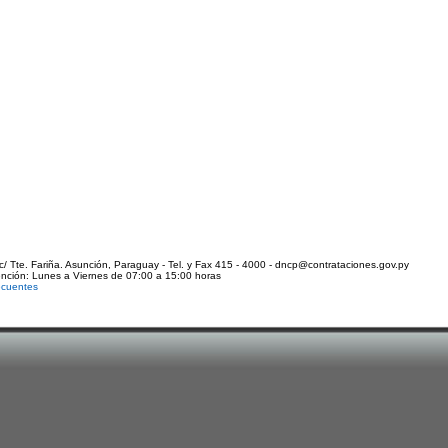
c/ Tte. Fariña. Asunción, Paraguay - Tel. y Fax 415 - 4000 - dncp@contrataciones.gov.py
ención: Lunes a Viernes de 07:00 a 15:00 horas
ecuentes