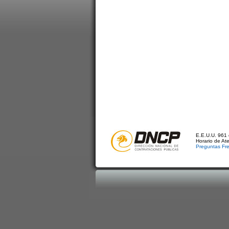
E.E.U.U. 961 
Horario de At
Preguntas Fr