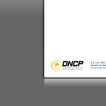
E.E.U.U. 961 
Horario de At
Preguntas Fr