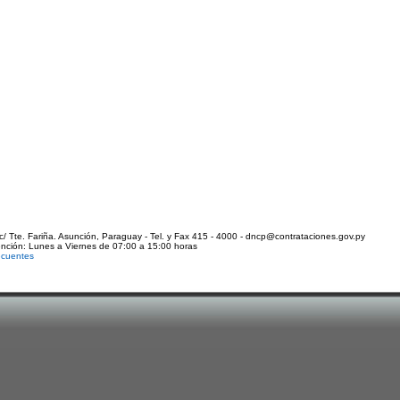
c/ Tte. Fariña. Asunción, Paraguay - Tel. y Fax 415 - 4000 - dncp@contrataciones.gov.py
ención: Lunes a Viernes de 07:00 a 15:00 horas
ecuentes