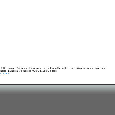
c/ Tte. Fariña. Asunción, Paraguay - Tel. y Fax 415 - 4000 - dncp@contrataciones.gov.py
ención: Lunes a Viernes de 07:00 a 15:00 horas
ecuentes