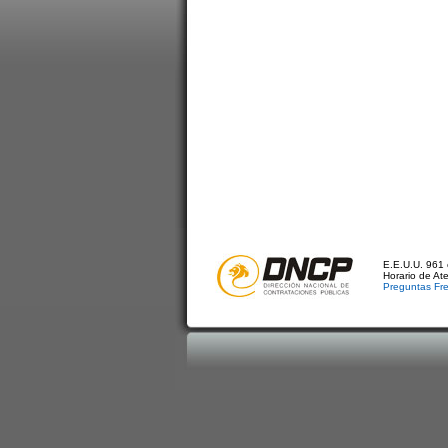
E.E.U.U. 961 
Horario de At
Preguntas Fr