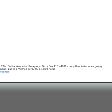
c/ Tte. Fariña. Asunción, Paraguay - Tel. y Fax 415 - 4000 - dncp@contrataciones.gov.py
ención: Lunes a Viernes de 07:00 a 15:00 horas
ecuentes