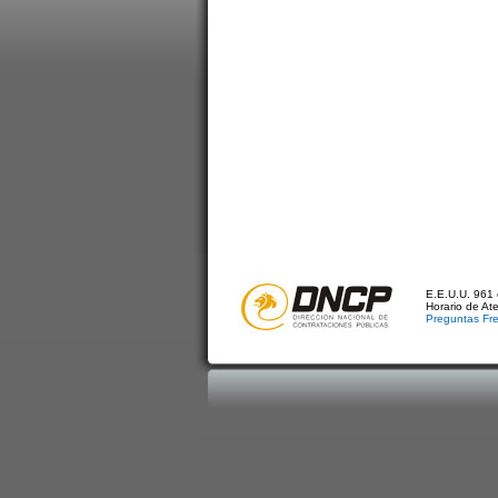
E.E.U.U. 961 
Horario de At
Preguntas Fr