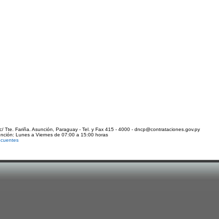
c/ Tte. Fariña. Asunción, Paraguay - Tel. y Fax 415 - 4000 - dncp@contrataciones.gov.py
ención: Lunes a Viernes de 07:00 a 15:00 horas
ecuentes