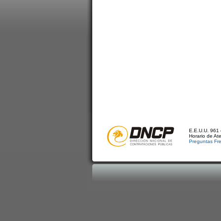
E.E.U.U. 961 
Horario de At
Preguntas Fr