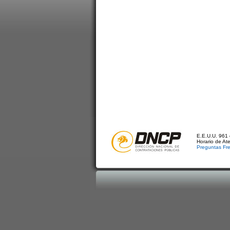
E.E.U.U. 961 
Horario de At
Preguntas Fr