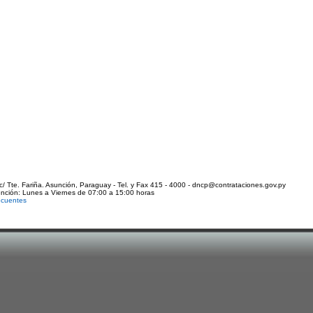
c/ Tte. Fariña. Asunción, Paraguay - Tel. y Fax 415 - 4000 - dncp@contrataciones.gov.py
ención: Lunes a Viernes de 07:00 a 15:00 horas
ecuentes